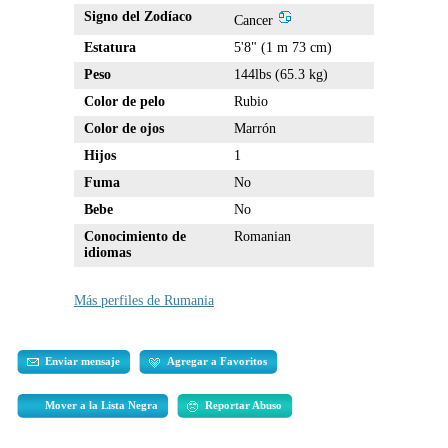
Signo del Zodíaco
Cancer
Estatura
5'8" (1 m 73 cm)
Peso
144lbs (65.3 kg)
Color de pelo
Rubio
Color de ojos
Marrón
Hijos
1
Fuma
No
Bebe
No
Conocimiento de
Romanian
idiomas
Más perfiles de Rumania
Enviar mensaje
Agregar a Favoritos
Mover a la Lista Negra
Reportar Abuso