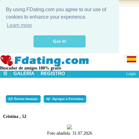
By using FDating.com you agree to our use of
cookies to enhance your experience.
Learn more
Got it!
Buscador de amigos 100% gratis
☰
GALERÍA
REGISTRO
Login
PA'GINA PRINCIPAL
GALERÍA
BÚSQUEDA
Enviar mensaje
Agregar a Favoritos
Cristina , 52
Foto añadida:
31.07.2026